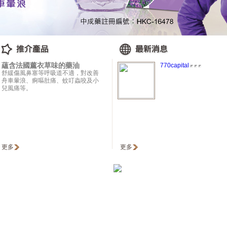
蘊含法國薰衣草味的藥油
770capital
舒緩傷風鼻塞等呼吸道不適，對改善
舟車暈浪、痾嘔肚痛、蚊叮蟲咬及小
兒風痛等。
更多
更多
Box_bottle_2010_nov_small_for_adv.jpg