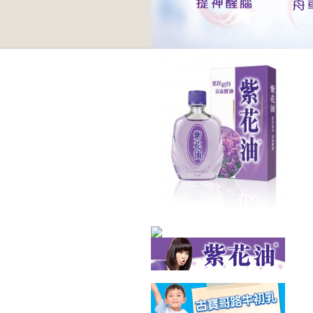
images/small/Zihua_NewPhoto_